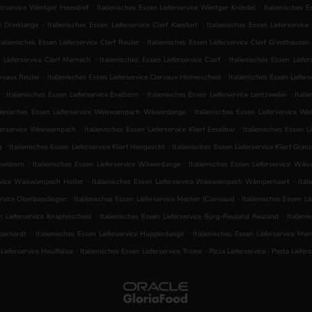
.
.
eferservice Wëntger Heesdref
Italienisches Essen Lieferservice Wëntger Krëndel
Italienisches 
.
.
ce Drinklange
Italienisches Essen Lieferservice Clerf Kaesfurt
Italienisches Essen Lieferservic
.
talienisches Essen Lieferservice Clerf Reuler
Italienisches Essen Lieferservice Clerf Grindhausen
.
.
n Lieferservice Clerf Marnach
Italienisches Essen Lieferservice Clerf
Italienisches Essen Liefe
.
.
ervaux Reuler
Italienisches Essen Lieferservice Clervaux Heinerscheid
Italienisches Essen Liefe
.
.
.
Italienisches Essen Lieferservice Eselborn
Italienisches Essen Lieferservice Lentzweiler
Itali
.
lienisches Essen Lieferservice Weiswampach Wilwerdange
Italienisches Essen Lieferservice
.
.
eferservice Weiswampach
Italienisches Essen Lieferservice Klierf Eeselbur
Italienisches Essen Li
.
.
g
Italienisches Essen Lieferservice Klierf Hengescht
Italienisches Essen Lieferservice Klierf Gran
.
.
sselborn
Italienisches Essen Lieferservice Wilwerdange
Italienisches Essen Lieferservice W
.
.
ervice Wäiswampech Holler
Italienisches Essen Lieferservice Wäiswampech Wämperhaart
Ital
.
.
ervice Oberbesslingen
Italienisches Essen Lieferservice Mecher (Clervaux)
Italienisches Essen Li
.
.
en Lieferservice Knaphoscheid
Italienisches Essen Lieferservice Burg-Reuland Reuland
Italien
.
.
mperhardt
Italienisches Essen Lieferservice Hupperdange
Italienisches Essen Lieferservice Ma
.
.
.
Lieferservice Houffalize
Italienisches Essen Lieferservice Troine
Pizza Lieferservice
Pasta Liefer