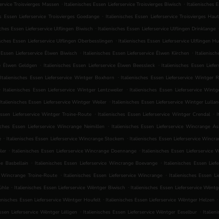
.
.
service Troisvierges Massen
Italienisches Essen Lieferservice Troisvierges Biwisch
Italienisches 
.
es Essen Lieferservice Troisvierges Goedange
Italienisches Essen Lieferservice Troisvierges Haut
.
sches Essen Lieferservice Ulflingen Biwisch
Italienisches Essen Lieferservice Ulflingen Drinklange
.
isches Essen Lieferservice Ulflingen Oberbesslingen
Italienisches Essen Lieferservice Ulflingen H
.
.
s Essen Lieferservice Ëlwen Biwisch
Italienisches Essen Lieferservice Ëlwen Kiirchen
Italienisc
.
.
ice Ëlwen Geldgen
Italienisches Essen Lieferservice Ëlwen Beessleck
Italienisches Essen Lief
.
Italienisches Essen Lieferservice Wintger Boxhorn
Italienisches Essen Lieferservice Wintger
.
.
Italienisches Essen Lieferservice Wintger Lentzweiler
Italienisches Essen Lieferservice Wintg
.
Italienisches Essen Lieferservice Wintger Weiler
Italienisches Essen Lieferservice Wintger Lulla
.
.
Essen Lieferservice Wintger Troine-Route
Italienisches Essen Lieferservice Wintger Crendal
I
.
isches Essen Lieferservice Wincrange Neimillen
Italienisches Essen Lieferservice Wincrange A
.
.
e
Italienisches Essen Lieferservice Wincrange Stockem
Italienisches Essen Lieferservice Wincr
.
.
ler
Italienisches Essen Lieferservice Wincrange Doennange
Italienisches Essen Lieferservice 
.
.
ge Basbellain
Italienisches Essen Lieferservice Wincrange Boevange
Italienisches Essen Lief
.
.
ce Wincrange Troine-Route
Italienisches Essen Lieferservice Wincrange
Italienisches Essen Li
.
.
ühle
Italienisches Essen Lieferservice Wëntger Biwisch
Italienisches Essen Lieferservice Wëntg
.
.
ienisches Essen Lieferservice Wëntger Houfelt
Italienisches Essen Lieferservice Wëntger Helzen
.
.
Essen Lieferservice Wëntger Lëllgen
Italienisches Essen Lieferservice Wëntger Eeselbur
Italien