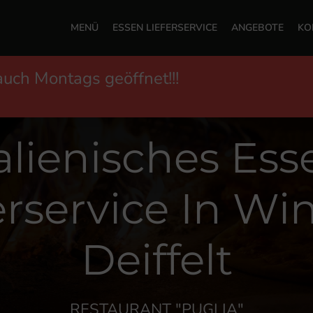
MENÜ
ESSEN LIEFERSERVICE
ANGEBOTE
KO
auch Montags geöffnet!!!
talienisches Ess
erservice In Wi
Deiffelt
RESTAURANT "PUGLIA"