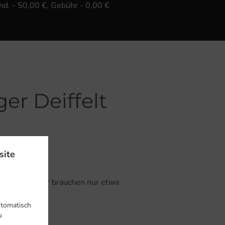
ind. - 50,00 €, Gebühr - 0,00 €
er Deiffelt
site
e-Bestellung.
rtig sind. Wir brauchen nur etwa
bestätigen.
utomatisch
u