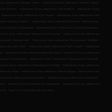
.
Essen Lieferservice Wëntger Tratten
Italienisches Essen Lieferservice Wëntger Trätter-
.
.
e Clerf Boxhorn
Italienisches Essen Lieferservice Clerf Eselborn
Italienisches Essen
.
.
Italienisches Essen Lieferservice Clerf Urspelt
Italienisches Essen Lieferservice Clerf
.
.
rservice Clervaux Eselborn
Italienisches Essen Lieferservice Clervaux Weicherdange
.
.
rservice Clervaux Hupperdange
Italienisches Essen Lieferservice Clervaux Grindhausen
.
enisches Essen Lieferservice Weiswampach Fossenhof
Italienisches Essen Lieferservice
.
.
 Weiswampach Wemperhardt
Italienisches Essen Lieferservice Weiswampach Breidfeld
.
.
eferservice Klierf Reiler
Italienisches Essen Lieferservice Klierf Ischpelt
Italienisches
.
.
zen
Italienisches Essen Lieferservice Klierf Fëschbech
Italienisches Essen Lieferservice
.
.
äiswampech Maulusmühle
Italienisches Essen Lieferservice Wäiswampech Fossenhaff
.
ienisches Essen Lieferservice Wäiswampech Breedelt
Italienisches Essen Lieferservice
.
.
eferservice Holler
Italienisches Essen Lieferservice Weicherdingen
Italienisches Essen
.
.
isches Essen Lieferservice Burg-Reuland
Italienisches Essen Lieferservice Hengescht
.
.
rnach
Italienisches Essen Lieferservice Hëpperdang
Italienisches Essen Lieferservice
.
service
Essen zum mitnehmen und zum Liefern