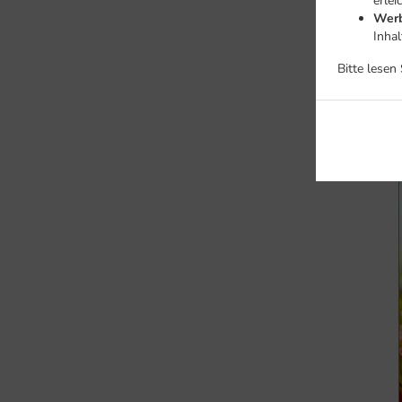
erlei
Werb
Inha
Bitte lesen