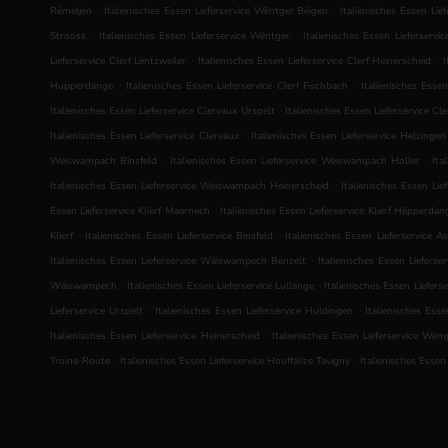
.
.
Rëmeljen
Italienisches Essen Lieferservice Wëntger Béigen
Italienisches Essen Li
.
.
Strooss
Italienisches Essen Lieferservice Wëntger
Italienisches Essen Lieferservi
.
.
Lieferservice Clerf Lentzweiler
Italienisches Essen Lieferservice Clerf Heinerscheid
I
.
.
Hupperdange
Italienisches Essen Lieferservice Clerf Fischbach
Italienisches Esse
.
Italienisches Essen Lieferservice Clervaux Urspelt
Italienisches Essen Lieferservice Cl
.
Italienisches Essen Lieferservice Clervaux
Italienisches Essen Lieferservice Helzingen
.
.
Weiswampach Binsfeld
Italienisches Essen Lieferservice Weiswampach Holler
Ita
.
Italienisches Essen Lieferservice Weiswampach Heinerscheid
Italienisches Essen Li
.
Essen Lieferservice Klierf Maarnech
Italienisches Essen Lieferservice Klierf Hëpperdan
.
.
Klierf
Italienisches Essen Lieferservice Binsfeld
Italienisches Essen Lieferservice A
.
Italienisches Essen Lieferservice Wäiswampech Bënzelt
Italienisches Essen Liefers
.
.
Wäiswampech
Italienisches Essen Lieferservice Lullange
Italienisches Essen Liefers
.
.
Lieferservice Urspelt
Italienisches Essen Lieferservice Huldingen
Italienisches Ess
.
Italienisches Essen Lieferservice Heinerscheid
Italienisches Essen Lieferservice We
.
.
Troine-Route
Italienisches Essen Lieferservice Houffalize Tavigny
Italienisches Essen 