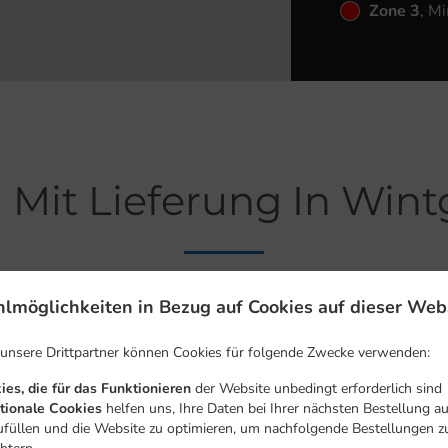
Zone 3
, M
 Mit Lieferung In Wintg
lmöglichkeiten in Bezug auf Cookies auf dieser Web
 in der Nähe von Wintger Deiffelt und freuen uns auf Ihre Onlin
 unsere Drittpartner können Cookies für folgende Zwecke verwenden:
raktives Online-Menü anzusehen und bestellen Sie wenn Sie fe
e Ihre Bestellung mit einer individuellen Zeitabschätzung zu 
ies, die für das Funktionieren
der Website unbedingt erforderlich sind
tionale Cookies
helfen uns, Ihre Daten bei Ihrer nächsten Bestellung a
ufüllen und die Website zu optimieren, um nachfolgende Bestellungen z