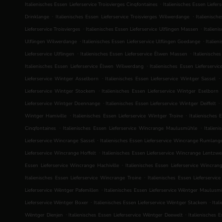
.
Italienisches Essen Lieferservice Troisvierges Cinqfontaines
Italienisches Essen Liefer
.
.
Drinklange
Italienisches Essen Lieferservice Troisvierges Wilwerdange
Italienisch
.
.
Lieferservice Troisvierges
Italienisches Essen Lieferservice Ulflingen Massen
Italieni
.
.
Ulflingen Wilwerdange
Italienisches Essen Lieferservice Ulflingen Goedange
Italien
.
.
Lieferservice Ulflingen
Italienisches Essen Lieferservice Ëlwen Massen
Italienische
.
Italienisches Essen Lieferservice Ëlwen Wilwerdang
Italienisches Essen Lieferserv
.
.
Lieferservice Wintger Asselborn
Italienisches Essen Lieferservice Wintger Sassel
.
Lieferservice Wintger Stockem
Italienisches Essen Lieferservice Wintger Eselborn
.
.
Lieferservice Wintger Doennange
Italienisches Essen Lieferservice Wintger Deiffelt
.
.
Wintger Hamiville
Italienisches Essen Lieferservice Wintger Troine
Italienisches 
.
.
Cinqfontaines
Italienisches Essen Lieferservice Wincrange Maulusmühle
Italien
.
Lieferservice Wincrange Sassel
Italienisches Essen Lieferservice Wincrange Rumlang
.
Lieferservice Wincrange Hoffelt
Italienisches Essen Lieferservice Wincrange Lentzwei
.
Essen Lieferservice Wincrange Hachiville
Italienisches Essen Lieferservice Wincran
.
Italienisches Essen Lieferservice Wincrange Troine
Italienisches Essen Lieferservi
.
Lieferservice Wëntger Pafemillen
Italienisches Essen Lieferservice Wëntger Maulusm
.
.
Lieferservice Wëntger Boxer
Italienisches Essen Lieferservice Wëntger Stackem
Ital
.
.
Wëntger Dienjen
Italienisches Essen Lieferservice Wëntger Deewelt
Italienisches 