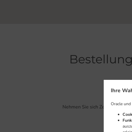
Bestellung
Ihre Wah
Ja, wir sind
Oracle und
Nehmen Sie sich Zeit unser inte
eine Minut
Cook
Funk
ausz