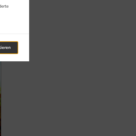
derte
tieren