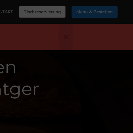
NTAKT
Tischreservierung
Menü & Bestellen
en
ntger