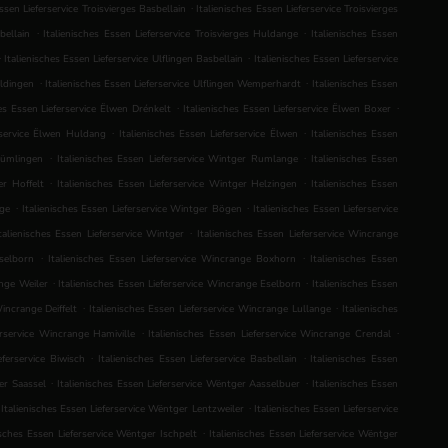
.
Essen Lieferservice Troisvierges Basbellain
Italienisches Essen Lieferservice Troisvierges
.
.
bellain
Italienisches Essen Lieferservice Troisvierges Huldange
Italienisches Essen
.
.
Italienisches Essen Lieferservice Ulflingen Basbellain
Italienisches Essen Lieferservice
.
.
uldingen
Italienisches Essen Lieferservice Ulflingen Wemperhardt
Italienisches Essen
.
.
hes Essen Lieferservice Ëlwen Drénkelt
Italienisches Essen Lieferservice Ëlwen Boxer
.
.
erservice Ëlwen Huldang
Italienisches Essen Lieferservice Ëlwen
Italienisches Essen
.
.
 Rümlingen
Italienisches Essen Lieferservice Wintger Rumlange
Italienisches Essen
.
.
er Hoffelt
Italienisches Essen Lieferservice Wintger Helzingen
Italienisches Essen
.
.
nge
Italienisches Essen Lieferservice Wintger Bögen
Italienisches Essen Lieferservice
.
talienisches Essen Lieferservice Wintger
Italienisches Essen Lieferservice Wincrange
.
.
sselborn
Italienisches Essen Lieferservice Wincrange Boxhorn
Italienisches Essen
.
.
ange Weiler
Italienisches Essen Lieferservice Wincrange Eselborn
Italienisches Essen
.
.
Wincrange Deiffelt
Italienisches Essen Lieferservice Wincrange Lullange
Italienisches
.
.
erservice Wincrange Hamiville
Italienisches Essen Lieferservice Wincrange Crendal
.
.
eferservice Biwisch
Italienisches Essen Lieferservice Basbellain
Italienisches Essen
.
.
er Saassel
Italienisches Essen Lieferservice Wëntger Aasselbuer
Italienisches Essen
.
Italienisches Essen Lieferservice Wëntger Lentzweiler
Italienisches Essen Lieferservice
.
isches Essen Lieferservice Wëntger Ischpelt
Italienisches Essen Lieferservice Wëntger