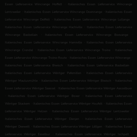
.
Essen Lieferservice Wincrange Hoffelt
Italienisches Essen Lieferservice Wincrange
.
.
Lentzweiler
Italienisches Essen Lieferservice Wincrange Doennange
Italienisches Essen
.
.
Lieferservice Wincrange Deiffelt
Italienisches Essen Lieferservice Wincrange Lullange
.
Italienisches Essen Lieferservice Wincrange Hachiville
Italienisches Essen Lieferservice
.
.
Wincrange Basbellain
Italienisches Essen Lieferservice Wincrange Boevange
.
Italienisches Essen Lieferservice Wincrange Hamiville
Italienisches Essen Lieferservice
.
.
Wincrange Crendal
Italienisches Essen Lieferservice Wincrange Troine
Italienisches
.
.
Essen Lieferservice Wincrange Troine-Route
Italienisches Essen Lieferservice Wincrange
.
.
Italienisches Essen Lieferservice Biwisch
Italienisches Essen Lieferservice Basbellain
.
Italienisches Essen Lieferservice Wëntger Pafemillen
Italienisches Essen Lieferservice
.
.
Wëntger Maulusmühle
Italienisches Essen Lieferservice Wëntger Biwisch
Italienisches
.
Essen Lieferservice Wëntger Saassel
Italienisches Essen Lieferservice Wëntger Aasselbuer
.
.
Italienisches Essen Lieferservice Wëntger Boxer
Italienisches Essen Lieferservice
.
.
Wëntger Stackem
Italienisches Essen Lieferservice Wëntger Houfelt
Italienisches Essen
.
.
Lieferservice Wëntger Helzen
Italienisches Essen Lieferservice Wëntger Lentzweiler
.
Italienisches Essen Lieferservice Wëntger Dienjen
Italienisches Essen Lieferservice
.
.
Wëntger Deewelt
Italienisches Essen Lieferservice Wëntger Lëllgen
Italienisches Essen
.
.
Lieferservice Wëntger Eeselbur
Italienisches Essen Lieferservice Wëntger Ischpelt