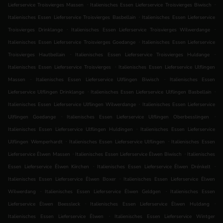
.
.
Lieferservice Troisvierges Massen
Italienisches Essen Lieferservice Troisvierges Biwisch
.
Italienisches Essen Lieferservice Troisvierges Basbellain
Italienisches Essen Lieferservice
.
.
Troisvierges Drinklange
Italienisches Essen Lieferservice Troisvierges Wilwerdange
.
Italienisches Essen Lieferservice Troisvierges Goedange
Italienisches Essen Lieferservice
.
.
Troisvierges Hautbellain
Italienisches Essen Lieferservice Troisvierges Huldange
.
Italienisches Essen Lieferservice Troisvierges
Italienisches Essen Lieferservice Ulflingen
.
.
Massen
Italienisches Essen Lieferservice Ulflingen Biwisch
Italienisches Essen
.
.
Lieferservice Ulflingen Drinklange
Italienisches Essen Lieferservice Ulflingen Basbellain
.
Italienisches Essen Lieferservice Ulflingen Wilwerdange
Italienisches Essen Lieferservice
.
.
Ulflingen Goedange
Italienisches Essen Lieferservice Ulflingen Oberbesslingen
.
Italienisches Essen Lieferservice Ulflingen Huldingen
Italienisches Essen Lieferservice
.
.
Ulflingen Wemperhardt
Italienisches Essen Lieferservice Ulflingen
Italienisches Essen
.
.
Lieferservice Ëlwen Massen
Italienisches Essen Lieferservice Ëlwen Biwisch
Italienisches
.
.
Essen Lieferservice Ëlwen Kiirchen
Italienisches Essen Lieferservice Ëlwen Drénkelt
.
Italienisches Essen Lieferservice Ëlwen Boxer
Italienisches Essen Lieferservice Ëlwen
.
.
Wilwerdang
Italienisches Essen Lieferservice Ëlwen Geldgen
Italienisches Essen
.
.
Lieferservice Ëlwen Beessleck
Italienisches Essen Lieferservice Ëlwen Huldang
.
Italienisches Essen Lieferservice Ëlwen
Italienisches Essen Lieferservice Wintger