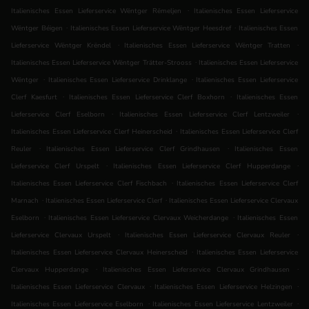
.
Italienisches Essen Lieferservice Wëntger Rëmeljen
Italienisches Essen Lieferservice
.
.
Wëntger Béigen
Italienisches Essen Lieferservice Wëntger Heesdref
Italienisches Essen
.
.
Lieferservice Wëntger Krëndel
Italienisches Essen Lieferservice Wëntger Tratten
.
Italienisches Essen Lieferservice Wëntger Trätter-Strooss
Italienisches Essen Lieferservice
.
.
Wëntger
Italienisches Essen Lieferservice Drinklange
Italienisches Essen Lieferservice
.
.
Clerf Kaesfurt
Italienisches Essen Lieferservice Clerf Boxhorn
Italienisches Essen
.
.
Lieferservice Clerf Eselborn
Italienisches Essen Lieferservice Clerf Lentzweiler
.
Italienisches Essen Lieferservice Clerf Heinerscheid
Italienisches Essen Lieferservice Clerf
.
.
Reuler
Italienisches Essen Lieferservice Clerf Grindhausen
Italienisches Essen
.
.
Lieferservice Clerf Urspelt
Italienisches Essen Lieferservice Clerf Hupperdange
.
Italienisches Essen Lieferservice Clerf Fischbach
Italienisches Essen Lieferservice Clerf
.
.
Marnach
Italienisches Essen Lieferservice Clerf
Italienisches Essen Lieferservice Clervaux
.
.
Eselborn
Italienisches Essen Lieferservice Clervaux Weicherdange
Italienisches Essen
.
.
Lieferservice Clervaux Urspelt
Italienisches Essen Lieferservice Clervaux Reuler
.
Italienisches Essen Lieferservice Clervaux Heinerscheid
Italienisches Essen Lieferservice
.
.
Clervaux Hupperdange
Italienisches Essen Lieferservice Clervaux Grindhausen
.
.
Italienisches Essen Lieferservice Clervaux
Italienisches Essen Lieferservice Helzingen
.
.
Italienisches Essen Lieferservice Eselborn
Italienisches Essen Lieferservice Lentzweiler