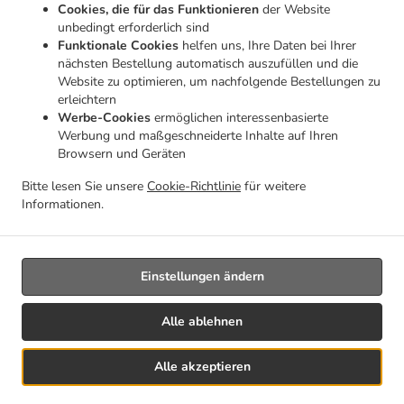
Cookies, die für das Funktionieren
der Website
.
.
Italienisches Essen Lieferservice Mecher (Clervaux)
Italienisches Essen Lieferservice
unbedingt erforderlich sind
.
.
Holler
Italienisches Essen Lieferservice Weicherdingen
Italienisches Essen Lieferservice
Funktionale Cookies
helfen uns, Ihre Daten bei Ihrer
.
.
nächsten Bestellung automatisch auszufüllen und die
Urspelt
Italienisches Essen Lieferservice Huldingen
Italienisches Essen Lieferservice
Website zu optimieren, um nachfolgende Bestellungen zu
.
.
Knaphoscheid
Italienisches Essen Lieferservice Burg-Reuland Reuland
Italienisches
erleichtern
.
.
Essen Lieferservice Burg-Reuland
Italienisches Essen Lieferservice Hengescht
Werbe-Cookies
ermöglichen interessenbasierte
.
Italienisches Essen Lieferservice Heinerscheid
Italienisches Essen Lieferservice
Werbung und maßgeschneiderte Inhalte auf Ihren
.
.
Browsern und Geräten
Wemperhardt
Italienisches Essen Lieferservice Hupperdange
Italienisches Essen
.
.
Lieferservice Marnach
Italienisches Essen Lieferservice Hëpperdang
Italienisches Essen
Bitte lesen Sie unsere
Cookie-Richtlinie
für weitere
.
.
Lieferservice Troine-Route
Italienisches Essen Lieferservice Houffalize Tavigny
Informationen.
.
.
Italienisches Essen Lieferservice Houffalize
Italienisches Essen Lieferservice Troine
Pizza
.
.
Lieferservice
Pasta Lieferservice
Essen zum mitnehmen und zum Liefern
Einstellungen ändern
Alle ablehnen
Alle akzeptieren