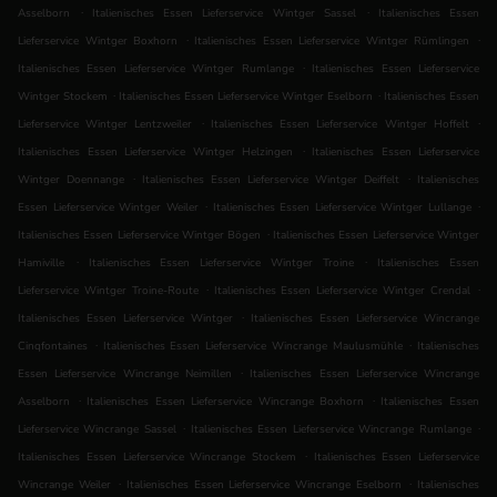
.
.
Asselborn
Italienisches Essen Lieferservice Wintger Sassel
Italienisches Essen
.
.
Lieferservice Wintger Boxhorn
Italienisches Essen Lieferservice Wintger Rümlingen
.
Italienisches Essen Lieferservice Wintger Rumlange
Italienisches Essen Lieferservice
.
.
Wintger Stockem
Italienisches Essen Lieferservice Wintger Eselborn
Italienisches Essen
.
.
Lieferservice Wintger Lentzweiler
Italienisches Essen Lieferservice Wintger Hoffelt
.
Italienisches Essen Lieferservice Wintger Helzingen
Italienisches Essen Lieferservice
.
.
Wintger Doennange
Italienisches Essen Lieferservice Wintger Deiffelt
Italienisches
.
.
Essen Lieferservice Wintger Weiler
Italienisches Essen Lieferservice Wintger Lullange
.
Italienisches Essen Lieferservice Wintger Bögen
Italienisches Essen Lieferservice Wintger
.
.
Hamiville
Italienisches Essen Lieferservice Wintger Troine
Italienisches Essen
.
.
Lieferservice Wintger Troine-Route
Italienisches Essen Lieferservice Wintger Crendal
.
Italienisches Essen Lieferservice Wintger
Italienisches Essen Lieferservice Wincrange
.
.
Cinqfontaines
Italienisches Essen Lieferservice Wincrange Maulusmühle
Italienisches
.
Essen Lieferservice Wincrange Neimillen
Italienisches Essen Lieferservice Wincrange
.
.
Asselborn
Italienisches Essen Lieferservice Wincrange Boxhorn
Italienisches Essen
.
.
Lieferservice Wincrange Sassel
Italienisches Essen Lieferservice Wincrange Rumlange
.
Italienisches Essen Lieferservice Wincrange Stockem
Italienisches Essen Lieferservice
.
.
Wincrange Weiler
Italienisches Essen Lieferservice Wincrange Eselborn
Italienisches