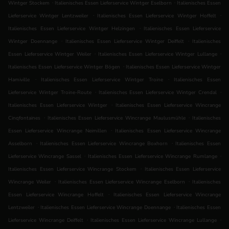
.
.
Wintger Stockem
Italienisches Essen Lieferservice Wintger Eselborn
Italienisches Essen
.
.
Lieferservice Wintger Lentzweiler
Italienisches Essen Lieferservice Wintger Hoffelt
.
Italienisches Essen Lieferservice Wintger Helzingen
Italienisches Essen Lieferservice
.
.
Wintger Doennange
Italienisches Essen Lieferservice Wintger Deiffelt
Italienisches
.
.
Essen Lieferservice Wintger Weiler
Italienisches Essen Lieferservice Wintger Lullange
.
Italienisches Essen Lieferservice Wintger Bögen
Italienisches Essen Lieferservice Wintger
.
.
Hamiville
Italienisches Essen Lieferservice Wintger Troine
Italienisches Essen
.
.
Lieferservice Wintger Troine-Route
Italienisches Essen Lieferservice Wintger Crendal
.
Italienisches Essen Lieferservice Wintger
Italienisches Essen Lieferservice Wincrange
.
.
Cinqfontaines
Italienisches Essen Lieferservice Wincrange Maulusmühle
Italienisches
.
Essen Lieferservice Wincrange Neimillen
Italienisches Essen Lieferservice Wincrange
.
.
Asselborn
Italienisches Essen Lieferservice Wincrange Boxhorn
Italienisches Essen
.
.
Lieferservice Wincrange Sassel
Italienisches Essen Lieferservice Wincrange Rumlange
.
Italienisches Essen Lieferservice Wincrange Stockem
Italienisches Essen Lieferservice
.
.
Wincrange Weiler
Italienisches Essen Lieferservice Wincrange Eselborn
Italienisches
.
Essen Lieferservice Wincrange Hoffelt
Italienisches Essen Lieferservice Wincrange
.
.
Lentzweiler
Italienisches Essen Lieferservice Wincrange Doennange
Italienisches Essen
.
.
Lieferservice Wincrange Deiffelt
Italienisches Essen Lieferservice Wincrange Lullange