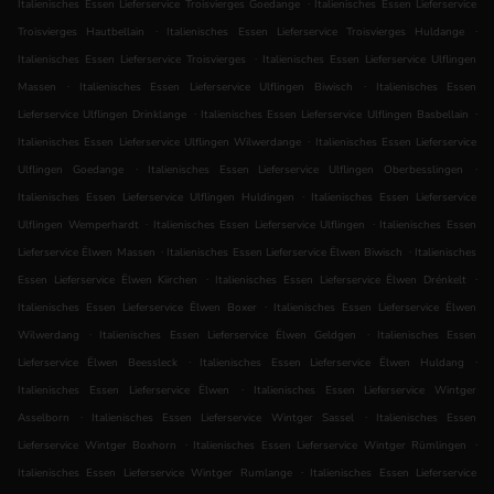
.
Italienisches Essen Lieferservice Troisvierges Goedange
Italienisches Essen Lieferservice
.
.
Troisvierges Hautbellain
Italienisches Essen Lieferservice Troisvierges Huldange
.
Italienisches Essen Lieferservice Troisvierges
Italienisches Essen Lieferservice Ulflingen
.
.
Massen
Italienisches Essen Lieferservice Ulflingen Biwisch
Italienisches Essen
.
.
Lieferservice Ulflingen Drinklange
Italienisches Essen Lieferservice Ulflingen Basbellain
.
Italienisches Essen Lieferservice Ulflingen Wilwerdange
Italienisches Essen Lieferservice
.
.
Ulflingen Goedange
Italienisches Essen Lieferservice Ulflingen Oberbesslingen
.
Italienisches Essen Lieferservice Ulflingen Huldingen
Italienisches Essen Lieferservice
.
.
Ulflingen Wemperhardt
Italienisches Essen Lieferservice Ulflingen
Italienisches Essen
.
.
Lieferservice Ëlwen Massen
Italienisches Essen Lieferservice Ëlwen Biwisch
Italienisches
.
.
Essen Lieferservice Ëlwen Kiirchen
Italienisches Essen Lieferservice Ëlwen Drénkelt
.
Italienisches Essen Lieferservice Ëlwen Boxer
Italienisches Essen Lieferservice Ëlwen
.
.
Wilwerdang
Italienisches Essen Lieferservice Ëlwen Geldgen
Italienisches Essen
.
.
Lieferservice Ëlwen Beessleck
Italienisches Essen Lieferservice Ëlwen Huldang
.
Italienisches Essen Lieferservice Ëlwen
Italienisches Essen Lieferservice Wintger
.
.
Asselborn
Italienisches Essen Lieferservice Wintger Sassel
Italienisches Essen
.
.
Lieferservice Wintger Boxhorn
Italienisches Essen Lieferservice Wintger Rümlingen
.
Italienisches Essen Lieferservice Wintger Rumlange
Italienisches Essen Lieferservice