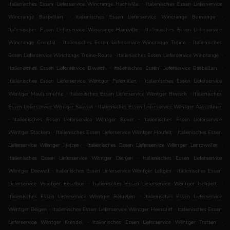
.
Italienisches Essen Lieferservice Wincrange Hachiville
Italienisches Essen Lieferservice
.
.
Wincrange Basbellain
Italienisches Essen Lieferservice Wincrange Boevange
.
Italienisches Essen Lieferservice Wincrange Hamiville
Italienisches Essen Lieferservice
.
.
Wincrange Crendal
Italienisches Essen Lieferservice Wincrange Troine
Italienisches
.
.
Essen Lieferservice Wincrange Troine-Route
Italienisches Essen Lieferservice Wincrange
.
.
Italienisches Essen Lieferservice Biwisch
Italienisches Essen Lieferservice Basbellain
.
Italienisches Essen Lieferservice Wëntger Pafemillen
Italienisches Essen Lieferservice
.
.
Wëntger Maulusmühle
Italienisches Essen Lieferservice Wëntger Biwisch
Italienisches
.
Essen Lieferservice Wëntger Saassel
Italienisches Essen Lieferservice Wëntger Aasselbuer
.
.
Italienisches Essen Lieferservice Wëntger Boxer
Italienisches Essen Lieferservice
.
.
Wëntger Stackem
Italienisches Essen Lieferservice Wëntger Houfelt
Italienisches Essen
.
.
Lieferservice Wëntger Helzen
Italienisches Essen Lieferservice Wëntger Lentzweiler
.
Italienisches Essen Lieferservice Wëntger Dienjen
Italienisches Essen Lieferservice
.
.
Wëntger Deewelt
Italienisches Essen Lieferservice Wëntger Lëllgen
Italienisches Essen
.
.
Lieferservice Wëntger Eeselbur
Italienisches Essen Lieferservice Wëntger Ischpelt
.
Italienisches Essen Lieferservice Wëntger Rëmeljen
Italienisches Essen Lieferservice
.
.
Wëntger Béigen
Italienisches Essen Lieferservice Wëntger Heesdref
Italienisches Essen
.
.
Lieferservice Wëntger Krëndel
Italienisches Essen Lieferservice Wëntger Tratten