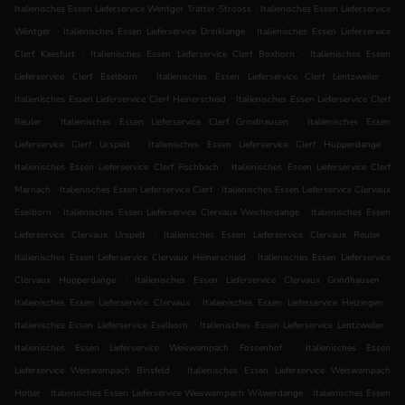
.
Italienisches Essen Lieferservice Wëntger Trätter-Strooss
Italienisches Essen Lieferservice
.
.
Wëntger
Italienisches Essen Lieferservice Drinklange
Italienisches Essen Lieferservice
.
.
Clerf Kaesfurt
Italienisches Essen Lieferservice Clerf Boxhorn
Italienisches Essen
.
.
Lieferservice Clerf Eselborn
Italienisches Essen Lieferservice Clerf Lentzweiler
.
Italienisches Essen Lieferservice Clerf Heinerscheid
Italienisches Essen Lieferservice Clerf
.
.
Reuler
Italienisches Essen Lieferservice Clerf Grindhausen
Italienisches Essen
.
.
Lieferservice Clerf Urspelt
Italienisches Essen Lieferservice Clerf Hupperdange
.
Italienisches Essen Lieferservice Clerf Fischbach
Italienisches Essen Lieferservice Clerf
.
.
Marnach
Italienisches Essen Lieferservice Clerf
Italienisches Essen Lieferservice Clervaux
.
.
Eselborn
Italienisches Essen Lieferservice Clervaux Weicherdange
Italienisches Essen
.
.
Lieferservice Clervaux Urspelt
Italienisches Essen Lieferservice Clervaux Reuler
.
Italienisches Essen Lieferservice Clervaux Heinerscheid
Italienisches Essen Lieferservice
.
.
Clervaux Hupperdange
Italienisches Essen Lieferservice Clervaux Grindhausen
.
.
Italienisches Essen Lieferservice Clervaux
Italienisches Essen Lieferservice Helzingen
.
.
Italienisches Essen Lieferservice Eselborn
Italienisches Essen Lieferservice Lentzweiler
.
Italienisches Essen Lieferservice Weiswampach Fossenhof
Italienisches Essen
.
Lieferservice Weiswampach Binsfeld
Italienisches Essen Lieferservice Weiswampach
.
.
Holler
Italienisches Essen Lieferservice Weiswampach Wilwerdange
Italienisches Essen